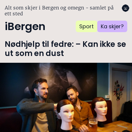
🌚
Alt som skjer i Bergen og omegn - samlet på
ett sted
iBergen
Sport
Ka skjer?
Nødhjelp til fedre: – Kan ikke se
ut som en dust