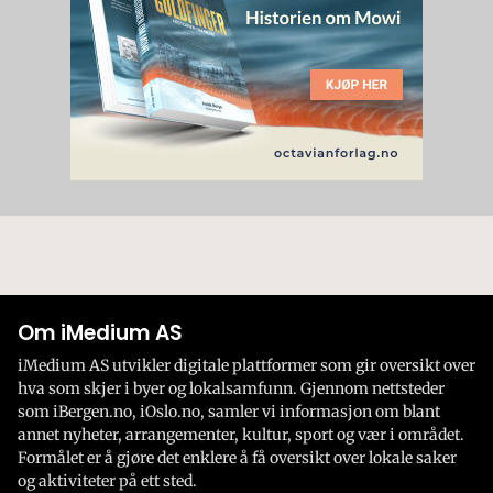
Om iMedium AS
iMedium AS utvikler digitale plattformer som gir oversikt over
hva som skjer i byer og lokalsamfunn. Gjennom nettsteder
som iBergen.no, iOslo.no, samler vi informasjon om blant
annet nyheter, arrangementer, kultur, sport og vær i området.
Formålet er å gjøre det enklere å få oversikt over lokale saker
og aktiviteter på ett sted.