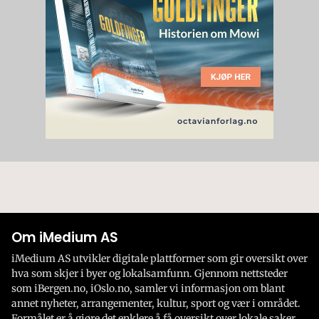
Om iMedium AS
iMedium AS utvikler digitale plattformer som gir oversikt over
hva som skjer i byer og lokalsamfunn. Gjennom nettsteder
som iBergen.no, iOslo.no, samler vi informasjon om blant
annet nyheter, arrangementer, kultur, sport og vær i området.
Formålet er å gjøre det enklere å få oversikt over lokale saker