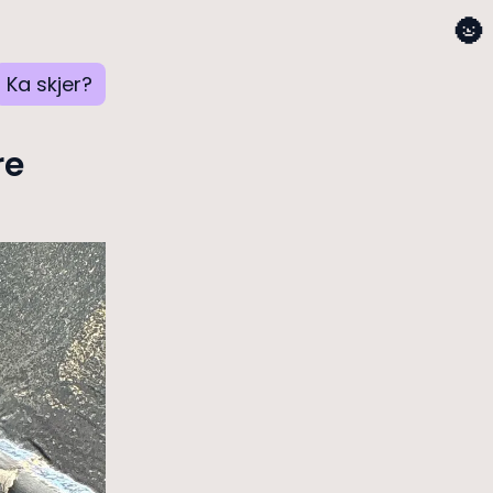
🌚
Ka skjer?
re