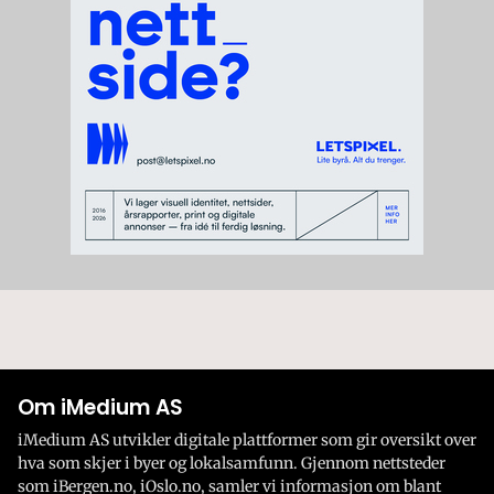
Om iMedium AS
iMedium AS utvikler digitale plattformer som gir oversikt over
hva som skjer i byer og lokalsamfunn. Gjennom nettsteder
som iBergen.no, iOslo.no, samler vi informasjon om blant