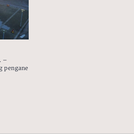
. –
Og pengane