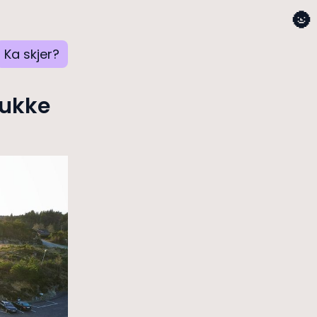
🌚
Ka skjer?
lukke