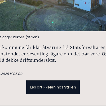
elanger Reknes (Strilen)
 kommune får klar åtvaring frå Statsforvaltaren
nsfondet er vesentleg lågare enn det bør vere. 
il å dekke driftsunderskot.
4.2026 kl 05:00
Les artikkelen hos Strilen