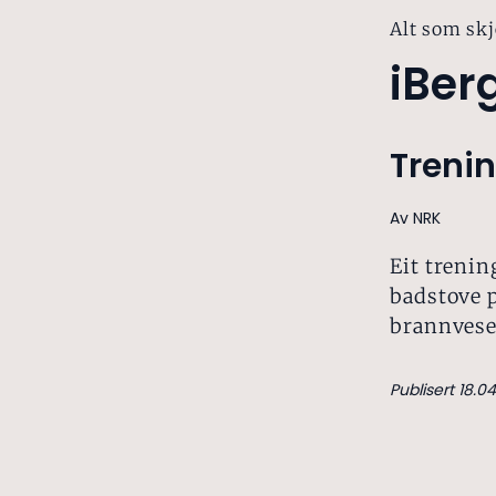
Alt som skj
iBer
Trenin
Av NRK
Eit trenin
badstove p
brannvesen
Publisert 18.04