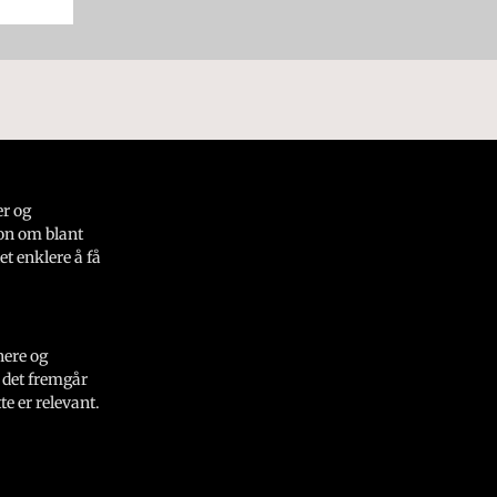
er og
on om blant
et enklere å få
nere og
 det fremgår
e er relevant.