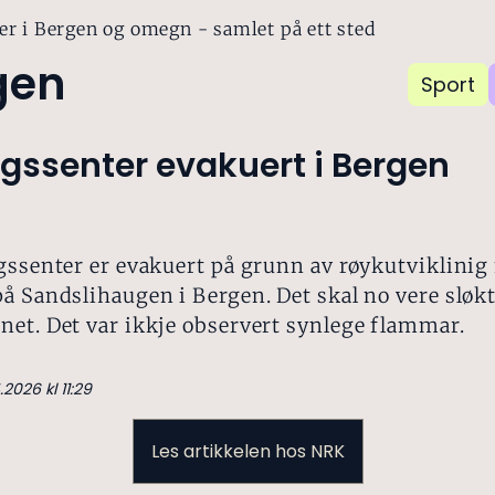
er i Bergen og omegn - samlet på ett sted
gen
Sport
gssenter evakuert i Bergen
gssenter er evakuert på grunn av røykutviklinig f
å Sandslihaugen i Bergen. Det skal no vere sløk
et. Det var ikkje observert synlege flammar.
.2026 kl 11:29
Les artikkelen hos NRK