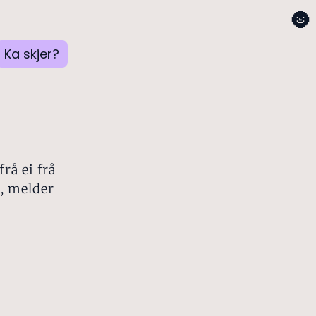
🌚
Ka skjer?
rå ei frå
t, melder