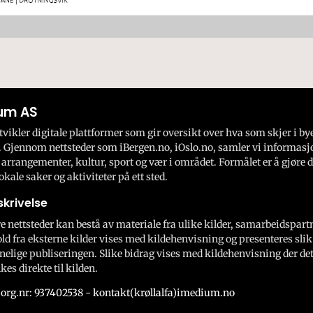
um AS
ikler digitale plattformer som gir oversikt over hva som skjer i by
 Gjennom nettsteder som iBergen.no, iOslo.no, samler vi informasj
 arrangementer, kultur, sport og vær i området. Formålet er å gjøre d
okale saker og aktiviteter på ett sted.
krivelse
e nettsteder kan bestå av materiale fra ulike kilder, samarbeidspart
ld fra eksterne kilder vises med kildehenvisning og presenteres slik
nelige publiseringen. Slike bidrag vises med kildehenvisning der dett
kes direkte til kilden.
org.nr: 937402538 - kontakt(krøllalfa)imedium.no