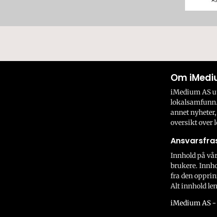
Om iMedi
iMedium AS utv
lokalsamfunn.
annet nyheter,
oversikt over l
Ansvarsfras
Innhold på vår
brukere. Innho
fra den opprin
Alt innhold len
iMedium AS - 