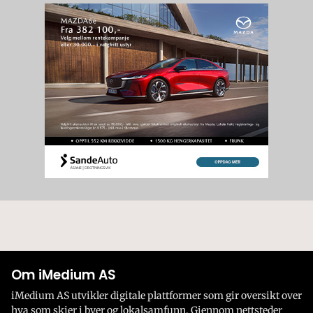
Om iMedium AS
iMedium AS utvikler digitale plattformer som gir oversikt over
hva som skjer i byer og lokalsamfunn. Gjennom nettsteder