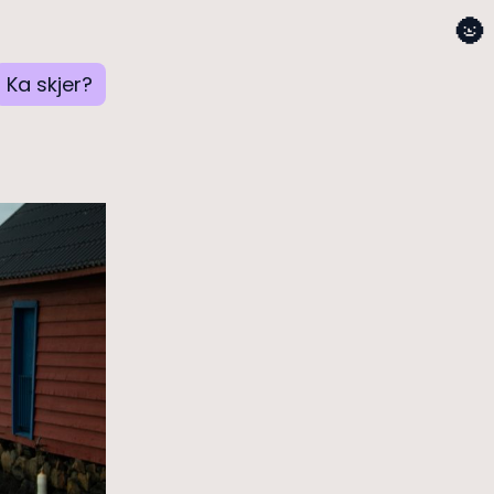
🌚
Ka skjer?