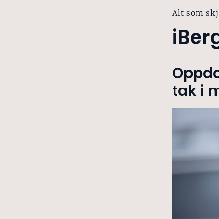
Alt som skj
iBer
Oppdag
tak i