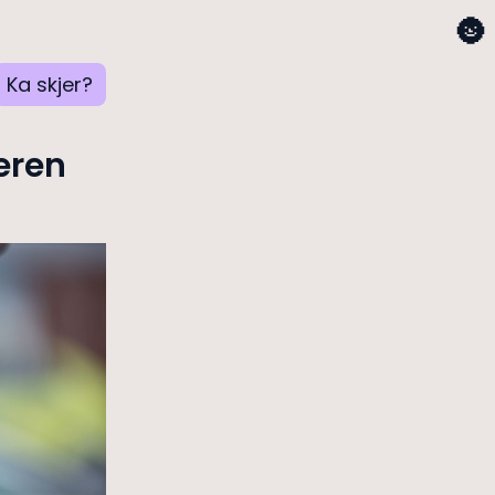
🌚
Ka skjer?
åeren