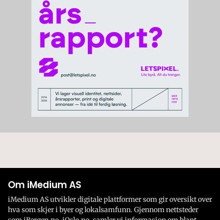
Om iMedium AS
iMedium AS utvikler digitale plattformer som gir oversikt over
hva som skjer i byer og lokalsamfunn. Gjennom nettsteder
som iBergen.no, iOslo.no, samler vi informasjon om blant