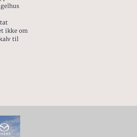
agelhus
tat
vet ikke om
kalv til