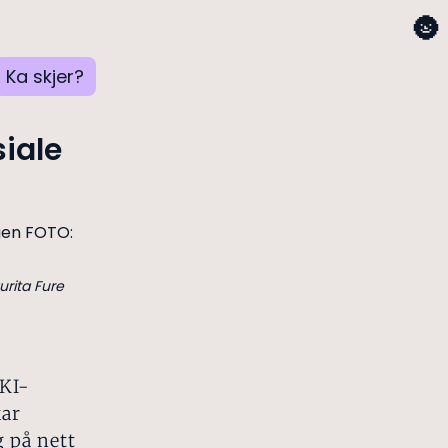
🌚
Ka skjer?
siale
urita Fure
 KI-
kar
 på nett