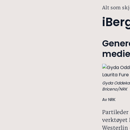
Alt som skj
iBer
Genera
medie
Gyda Oddekalv,
Briceno/NRK
Av NRK
Partileder
verktøyet 
Westerlin 