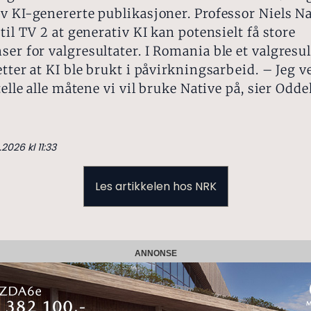
v KI-genererte publikasjoner. Professor Niels N
 til TV 2 at generativ KI kan potensielt få store
er for valgresultater. I Romania ble et valgresul
etter at KI ble brukt i påvirkningsarbeid. – Jeg 
telle alle måtene vi vil bruke Native på, sier Odde
.2026 kl 11:33
Les artikkelen hos NRK
ANNONSE