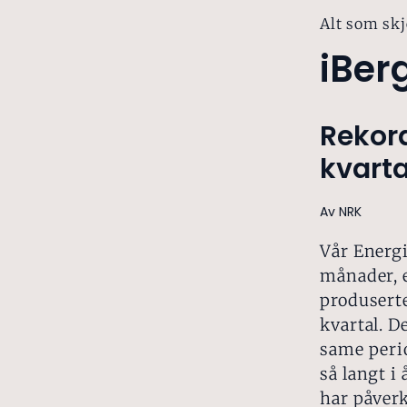
Alt som skj
iBer
Rekord
kvarta
Av NRK
Vår Energi 
månader, e
produserte
kvartal. D
same perio
så langt i
har påverk