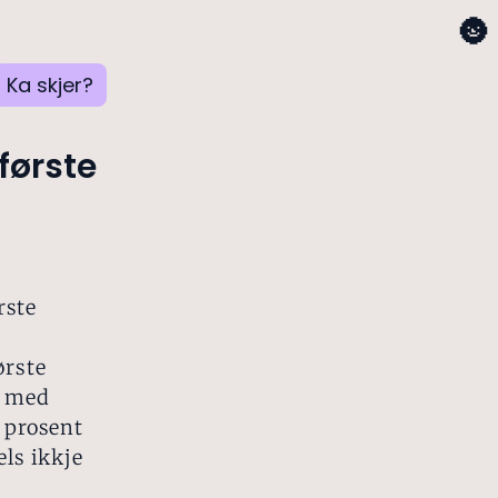
🌚
Ka skjer?
første
rste
ørste
a med
1 prosent
els ikkje