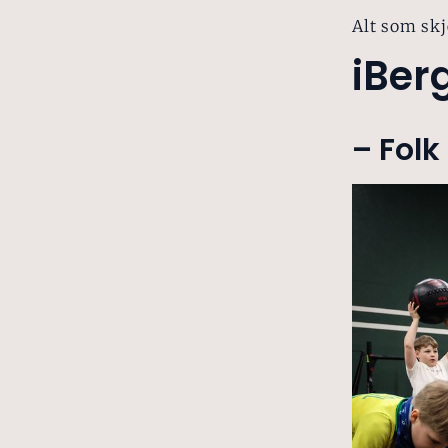
Alt som skj
iBer
– Folk