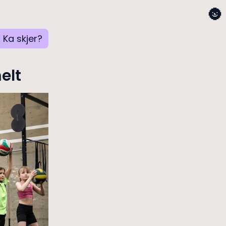
🌚
Ka skjer?
elt