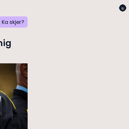
🌚
Ka skjer?
nig