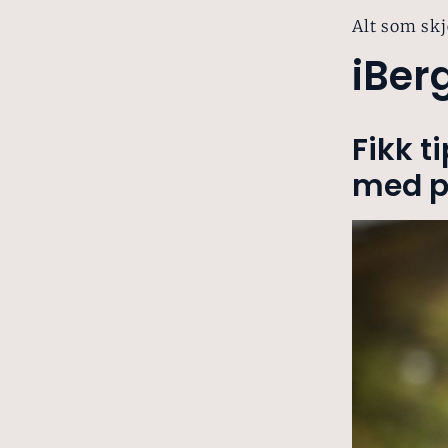
Alt som skj
iBer
Fikk t
med po