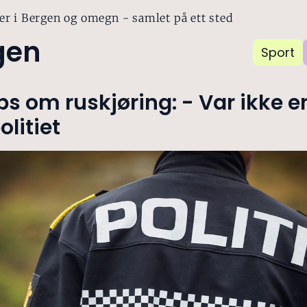
er i Bergen og omegn - samlet på ett sted
gen
Sport
ips om ruskjøring: - Var ikke e
litiet