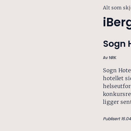
Alt som skj
iBer
Sogn H
Av NRK
Sogn Hote
hotellet si
helseutfor
konkursreg
ligger sen
Publisert 16.04