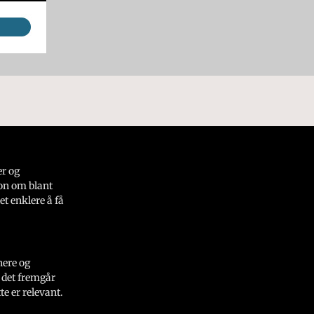
er og
on om blant
et enklere å få
nere og
 det fremgår
e er relevant.