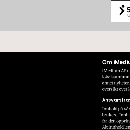
Om iMedi
iMedium AS utv
lokalsamfunn.
annet nyheter,
oversikt over l
Ansvarsfras
Innhold på vår
brukere. Innho
fra den opprin
Alt innhold len