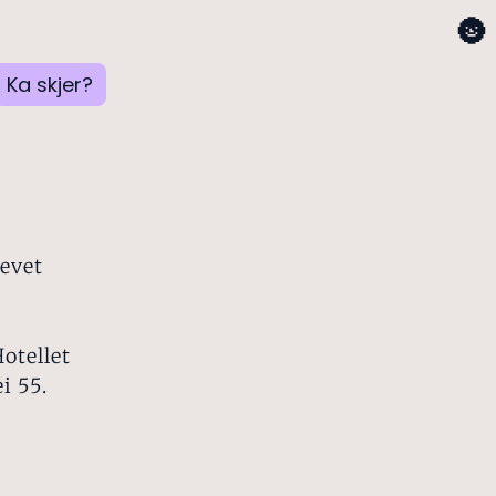
🌚
Ka skjer?
revet
otellet
i 55.