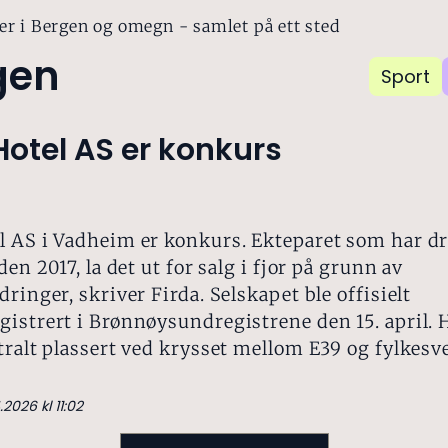
er i Bergen og omegn - samlet på ett sted
gen
Sport
otel AS er konkurs
l AS i Vadheim er konkurs. Ekteparet som har d
den 2017, la det ut for salg i fjor på grunn av
dringer, skriver Firda. Selskapet ble offisielt
istrert i Brønnøysundregistrene den 15. april. H
tralt plassert ved krysset mellom E39 og fylkesve
.2026 kl 11:02