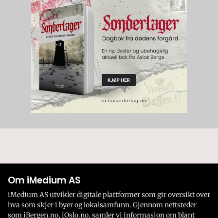
Om iMedium AS
iMedium AS utvikler digitale plattformer som gir oversikt over
hva som skjer i byer og lokalsamfunn. Gjennom nettsteder
som iBergen.no, iOslo.no, samler vi informasjon om blant