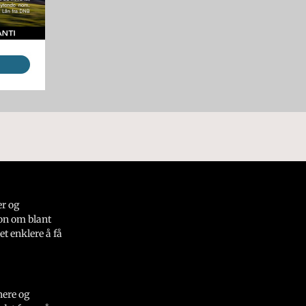
er og
on om blant
et enklere å få
nere og