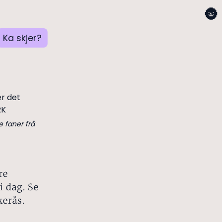
🌚
Ka skjer?
e faner frå
re
i dag. Se
kerås.