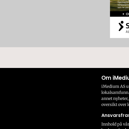
Om iMedi
iMedium AS utv
lokalsamfunn.
annet nyheter,
oversikt over l
Ansvarsfras
Innhold på vår