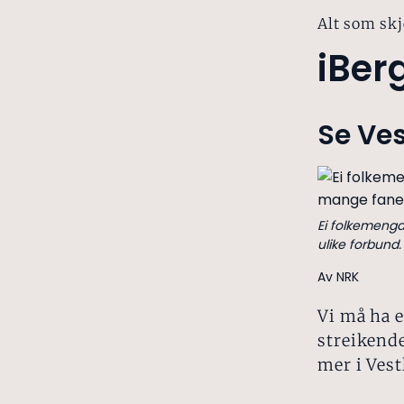
Alt som skj
iBer
Se Ves
Ei folkemengd
ulike forbund
Av NRK
Vi må ha e
streikende
mer i Vest