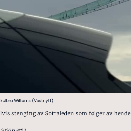
Skulbru Williams (Vestnytt)
elvis stenging av Sotraleden som følger av hende
.2026 kl 14:53