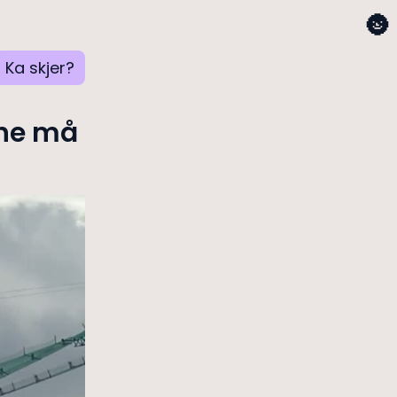
🌚
Ka skjer?
ene må