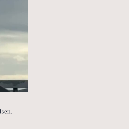
lsen.