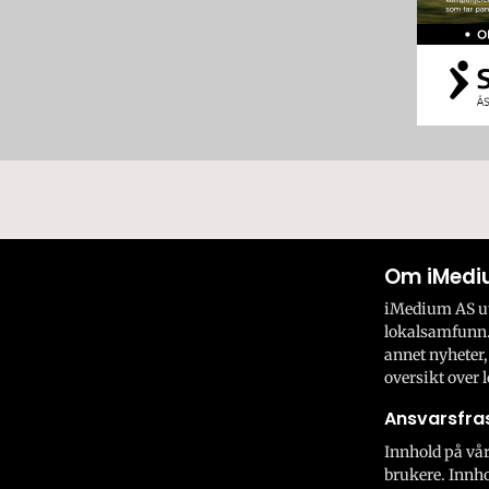
Om iMedi
iMedium AS utv
lokalsamfunn.
annet nyheter,
oversikt over l
Ansvarsfras
Innhold på vår
brukere. Innho