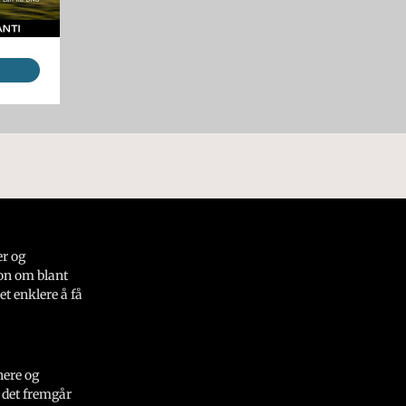
er og
on om blant
et enklere å få
nere og
 det fremgår