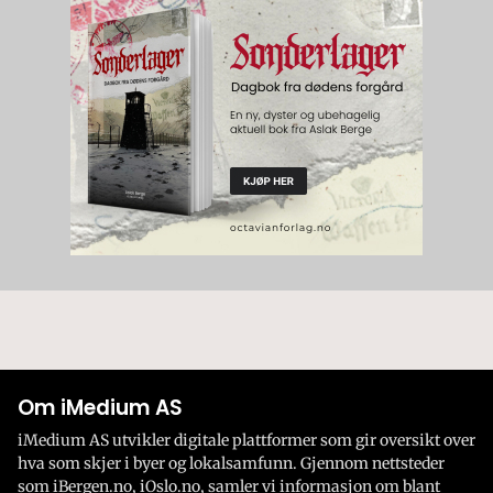
Om iMedium AS
iMedium AS utvikler digitale plattformer som gir oversikt over
hva som skjer i byer og lokalsamfunn. Gjennom nettsteder
som iBergen.no, iOslo.no, samler vi informasjon om blant