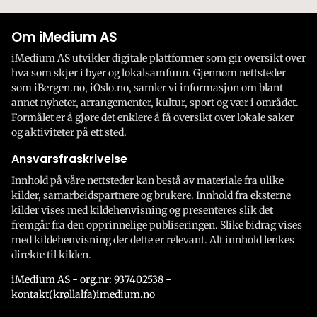
Om iMedium AS
iMedium AS utvikler digitale plattformer som gir oversikt over
hva som skjer i byer og lokalsamfunn. Gjennom nettsteder
som iBergen.no, iOslo.no, samler vi informasjon om blant
annet nyheter, arrangementer, kultur, sport og vær i området.
Formålet er å gjøre det enklere å få oversikt over lokale saker
og aktiviteter på ett sted.
Ansvarsfraskrivelse
Innhold på våre nettsteder kan bestå av materiale fra ulike
kilder, samarbeidspartnere og brukere. Innhold fra eksterne
kilder vises med kildehenvisning og presenteres slik det
fremgår fra den opprinnelige publiseringen. Slike bidrag vises
med kildehenvisning der dette er relevant. Alt innhold lenkes
direkte til kilden.
iMedium AS - org.nr: 937402538 -
kontakt(krøllalfa)imedium.no