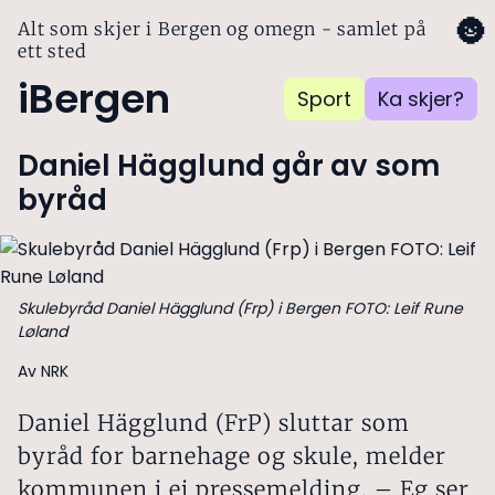
🌚
Alt som skjer i Bergen og omegn - samlet på
ett sted
iBergen
Sport
Ka skjer?
Daniel Hägglund går av som
byråd
Skulebyråd Daniel Hägglund (Frp) i Bergen FOTO: Leif Rune
Løland
Av NRK
Daniel Hägglund (FrP) sluttar som
byråd for barnehage og skule, melder
kommunen i ei pressemelding. – Eg ser