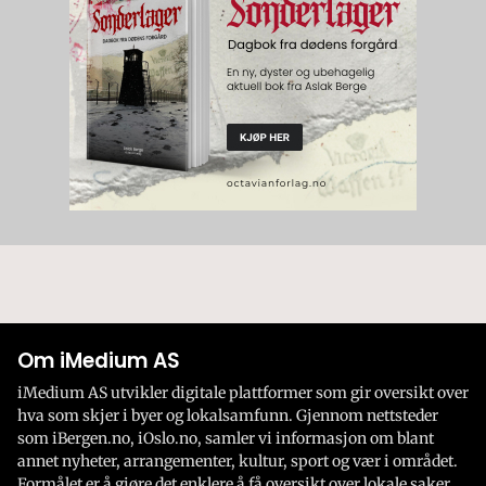
Om iMedium AS
iMedium AS utvikler digitale plattformer som gir oversikt over
hva som skjer i byer og lokalsamfunn. Gjennom nettsteder
som iBergen.no, iOslo.no, samler vi informasjon om blant
annet nyheter, arrangementer, kultur, sport og vær i området.
Formålet er å gjøre det enklere å få oversikt over lokale saker