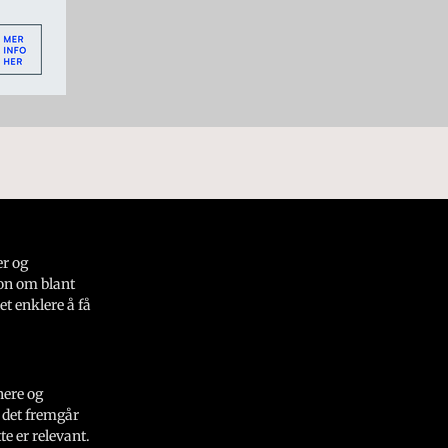
er og
on om blant
et enklere å få
nere og
 det fremgår
e er relevant.