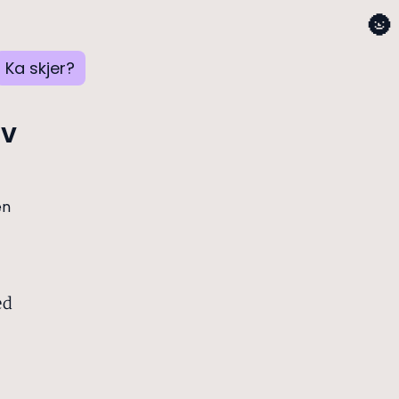
🌚
Ka skjer?
av
ed