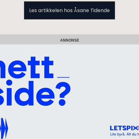
Les artikkelen hos Åsane Tidende
ANNONSE