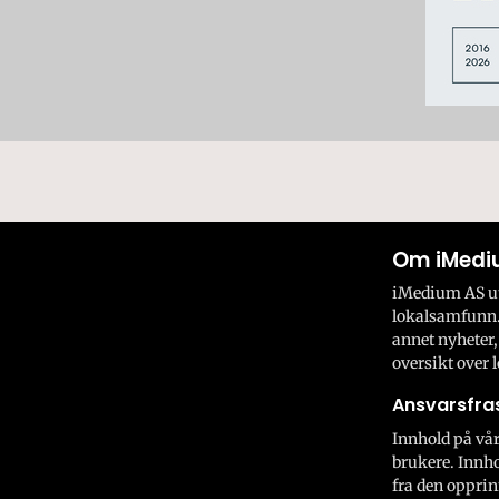
Om iMedi
iMedium AS utv
lokalsamfunn.
annet nyheter,
oversikt over l
Ansvarsfras
Innhold på vår
brukere. Innho
fra den opprin