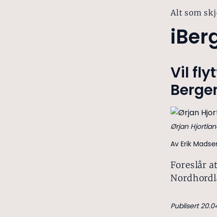
Alt som skj
iBer
Vil fl
Berge
Ørjan Hjortlan
Av Erik Mads
Foreslår a
Nordhordla
Publisert 20.0