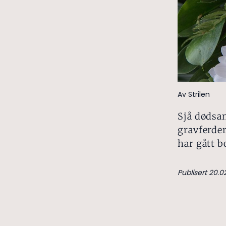
Av Strilen
Sjå dødsa
gravferder
har gått b
Publisert 20.0