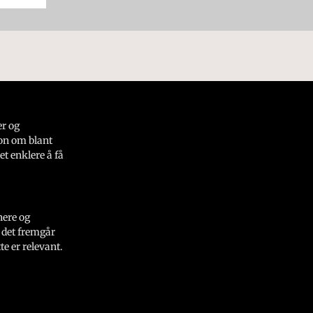
er og
on om blant
et enklere å få
nere og
 det fremgår
e er relevant.