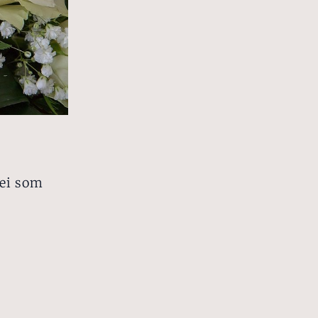
m
dei som