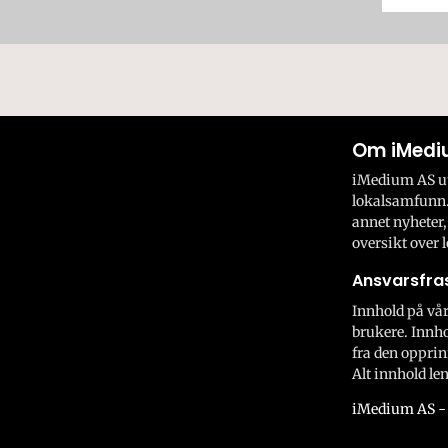
Om iMedi
iMedium AS utv
lokalsamfunn.
annet nyheter,
oversikt over l
Ansvarsfras
Innhold på vår
brukere. Innho
fra den opprin
Alt innhold len
iMedium AS - 