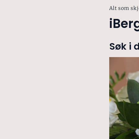
Alt som skj
iBer
Søk i