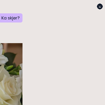
🌚
Ka skjer?