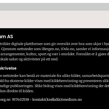
um AS
ikler digitale plattformer som gir oversikt over hva som skjer i by
 Gjennom nettsteder som iBergen.no, iOslo.no, samler vi informasj
 arrangementer, kultur, sport og vær i området. Formålet er å gjøre d
okale saker og aktiviteter på ett sted.
krivelse
e nettsteder kan bestå av materiale fra ulike kilder, samarbeidspart
ld fra eksterne kilder vises med kildehenvisning og presenteres slik
nelige publiseringen. Slike bidrag vises med kildehenvisning der dett
kes direkte til kilden.
org.nr: 937402538 - kontakt(krøllalfa)imedium.no