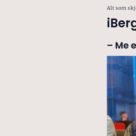
Alt som skj
iBer
– Me e