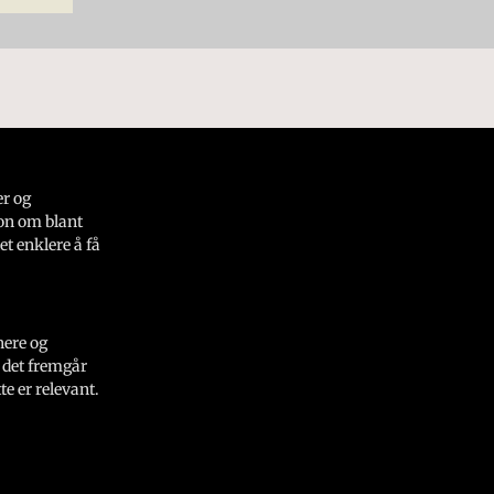
er og
on om blant
et enklere å få
nere og
 det fremgår
e er relevant.