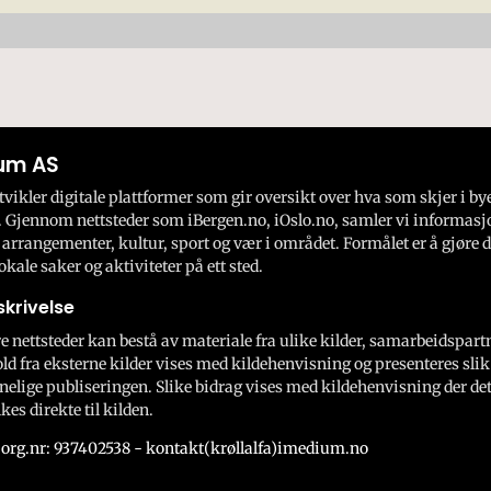
um AS
ikler digitale plattformer som gir oversikt over hva som skjer i by
 Gjennom nettsteder som iBergen.no, iOslo.no, samler vi informasj
 arrangementer, kultur, sport og vær i området. Formålet er å gjøre d
okale saker og aktiviteter på ett sted.
krivelse
e nettsteder kan bestå av materiale fra ulike kilder, samarbeidspart
ld fra eksterne kilder vises med kildehenvisning og presenteres slik
nelige publiseringen. Slike bidrag vises med kildehenvisning der dett
kes direkte til kilden.
org.nr: 937402538 - kontakt(krøllalfa)imedium.no