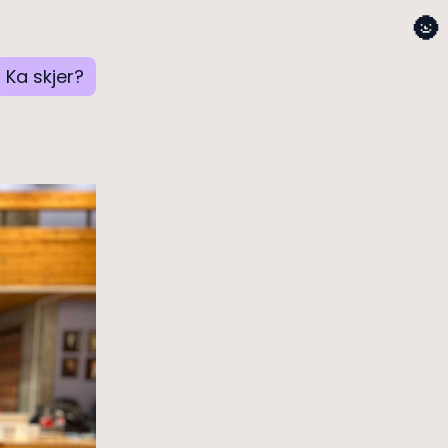
🌚
Ka skjer?