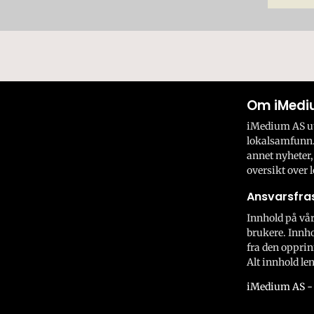
Om iMedi
iMedium AS utv
lokalsamfunn.
annet nyheter,
oversikt over l
Ansvarsfras
Innhold på vår
brukere. Innho
fra den opprin
Alt innhold len
iMedium AS - 