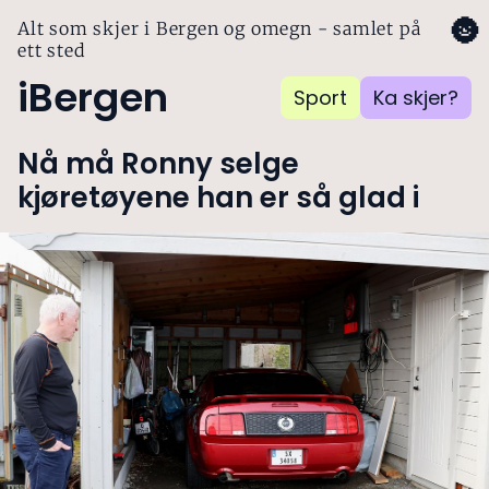
🌚
Alt som skjer i Bergen og omegn - samlet på
ett sted
iBergen
Sport
Ka skjer?
Nå må Ronny selge
kjøretøyene han er så glad i