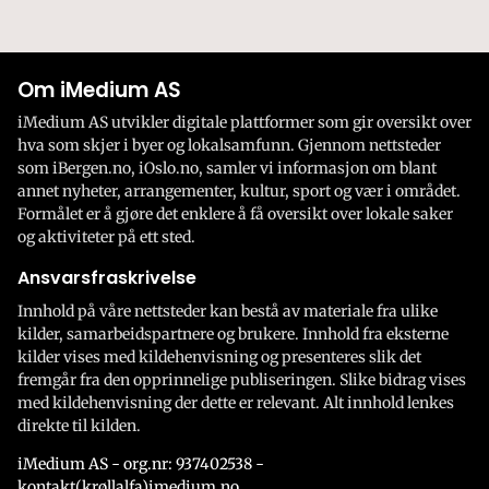
Om iMedium AS
iMedium AS utvikler digitale plattformer som gir oversikt over
hva som skjer i byer og lokalsamfunn. Gjennom nettsteder
som iBergen.no, iOslo.no, samler vi informasjon om blant
annet nyheter, arrangementer, kultur, sport og vær i området.
Formålet er å gjøre det enklere å få oversikt over lokale saker
og aktiviteter på ett sted.
Ansvarsfraskrivelse
Innhold på våre nettsteder kan bestå av materiale fra ulike
kilder, samarbeidspartnere og brukere. Innhold fra eksterne
kilder vises med kildehenvisning og presenteres slik det
fremgår fra den opprinnelige publiseringen. Slike bidrag vises
med kildehenvisning der dette er relevant. Alt innhold lenkes
direkte til kilden.
iMedium AS - org.nr: 937402538 -
kontakt(krøllalfa)imedium.no